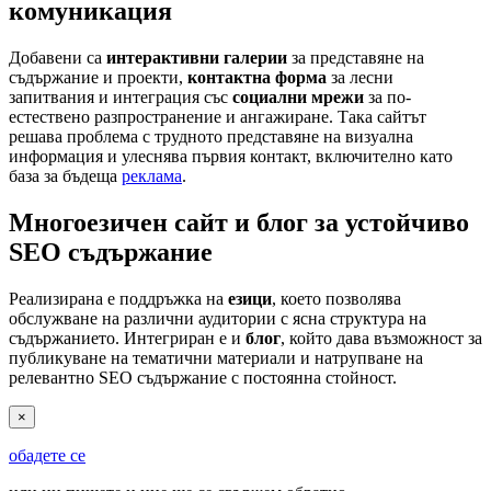
комуникация
Добавени са
интерактивни галерии
за представяне на
съдържание и проекти,
контактна форма
за лесни
запитвания и интеграция със
социални мрежи
за по-
естествено разпространение и ангажиране. Така сайтът
решава проблема с трудното представяне на визуална
информация и улеснява първия контакт, включително като
база за бъдеща
реклама
.
Многоезичен сайт и блог за устойчиво
SEO съдържание
Реализирана е поддръжка на
езици
, което позволява
обслужване на различни аудитории с ясна структура на
съдържанието. Интегриран е и
блог
, който дава възможност за
публикуване на тематични материали и натрупване на
релевантно SEO съдържание с постоянна стойност.
×
обадете се