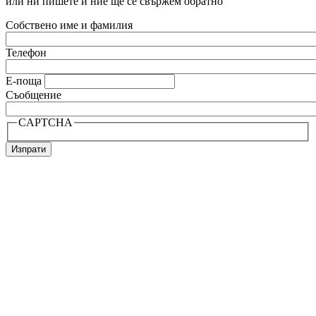
или ни пишете и ние ще се свържем обратно
Собствено име и фамилия
Телефон
Е-поща
Съобщение
CAPTCHA