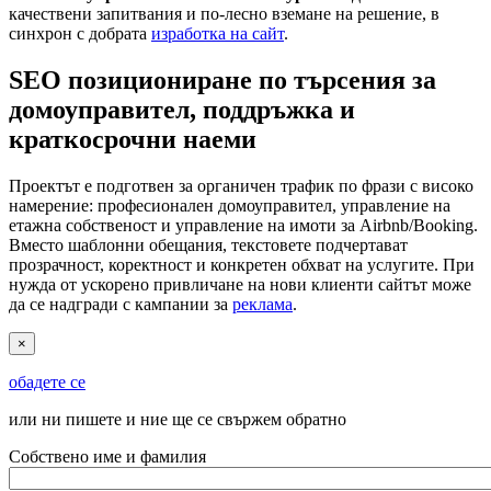
качествени запитвания и по-лесно вземане на решение, в
синхрон с добрата
изработка на сайт
.
SEO позициониране по търсения за
домоуправител, поддръжка и
краткосрочни наеми
Проектът е подготвен за органичен трафик по фрази с високо
намерение: професионален домоуправител, управление на
етажна собственост и управление на имоти за Airbnb/Booking.
Вместо шаблонни обещания, текстовете подчертават
прозрачност, коректност и конкретен обхват на услугите. При
нужда от ускорено привличане на нови клиенти сайтът може
да се надгради с кампании за
реклама
.
×
обадете се
или ни пишете и ние ще се свържем обратно
Собствено име и фамилия