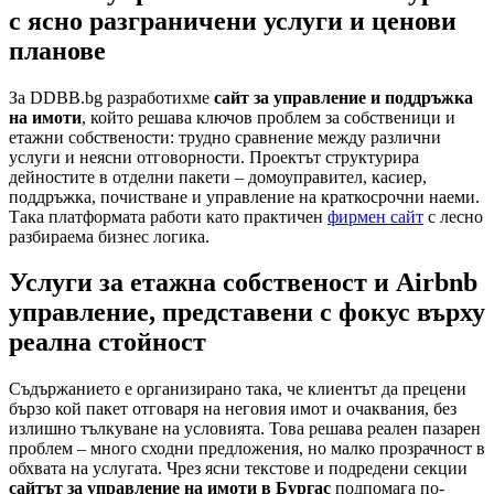
с ясно разграничени услуги и ценови
планове
За DDBB.bg разработихме
сайт за управление и поддръжка
на имоти
, който решава ключов проблем за собственици и
етажни собствености: трудно сравнение между различни
услуги и неясни отговорности. Проектът структурира
дейностите в отделни пакети – домоуправител, касиер,
поддръжка, почистване и управление на краткосрочни наеми.
Така платформата работи като практичен
фирмен сайт
с лесно
разбираема бизнес логика.
Услуги за етажна собственост и Airbnb
управление, представени с фокус върху
реална стойност
Съдържанието е организирано така, че клиентът да прецени
бързо кой пакет отговаря на неговия имот и очаквания, без
излишно тълкуване на условията. Това решава реален пазарен
проблем – много сходни предложения, но малко прозрачност в
обхвата на услугата. Чрез ясни текстове и подредени секции
сайтът за управление на имоти в Бургас
подпомага по-