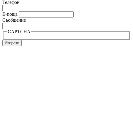
Телефон
Е-поща
Съобщение
CAPTCHA