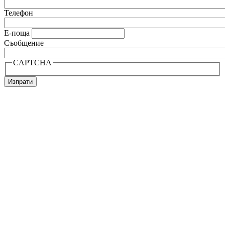
Телефон
Е-поща
Съобщение
CAPTCHA