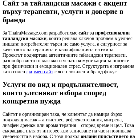
Сайт за тайландски масажи с акцент
върху терапевти, услуги и доверие в
бранда
За ThairaMassage.com разработихме
сайт за професионални
тайландски масажи
, който решава ключов проблем в уелнес
нишата: потребителят търси не само услуга, а сигурност за
качеството на терапията и квалификацията на екипа.
Проектът подчертава автентичните тайландски терапевти,
разнообразието от масажи и ясната комуникация за ползите
при физически и емоционален стрес. Структурата е изградена
като силен
фирмен сайт
с ясен локален и бранд фокус.
Услуги по вид и продължителност,
които улесняват избора според
конкретна нужда
Сайтът е организиран така, че клиентът да намира бързо
подходящ масаж – антистрес, рефлексотерапия, мигрена,
лимфен дренаж или арома терапия – според време и цел. Това
съкращава пътя от интерес към записване на час и повишава
увереността в избора. С този подход
онлайн присъствието на