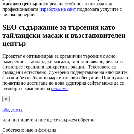
масажен център
носи реална стойност и показва как
професионалната
изработка на сайт
подпомага услугите с
високо доверие.
SEO съдържание за търсения като
тайландски масаж и възстановителен
център
Проектът е оптимизиран за органични търсения с ясно
намерение – тайландски масажи, възстановяване, релакс и
антистрес терапии в конкретни локации. Текстовете са
създадени естествено, с умерено подчертаване на ключовите
фрази и без шаблонни маркетингови обещания. При нужда от
по-активно достигане до нова аудитория сайтът може да се
разшири с кампании за
реклама
.
×
обадете се
или ни пишете и ние ще се свържем обратно
Собствено име и фамилия