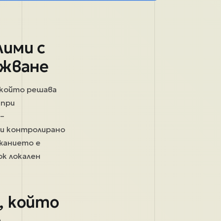
лими с
ужване
 който решава
 при
–
 и контролирано
ржанието е
ок локален
, който
а