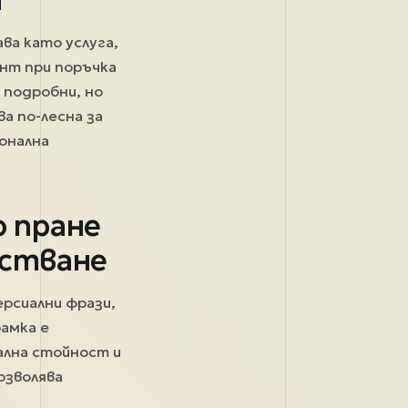
ва като услуга,
ент при поръчка
 подробни, но
а по-лесна за
ионална
о пране
истване
ерсиални фрази,
рамка е
ална стойност и
озволява