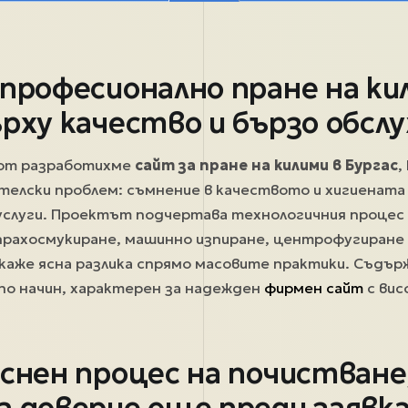
 професионално пране на ки
ърху качество и бързо обсл
.com разработихме
сайт за пране на килими в Бургас
,
елски проблем: съмнение в качеството и хигиената
слуги. Проектът подчертава технологичния процес 
прахосмукиране, машинно изпиране, центрофугиране
окаже ясна разлика спрямо масовите практики. Съдъ
по начин, характерен за надежден
фирмен сайт
с вис
яснен процес на почистване
а доверие още преди заявк