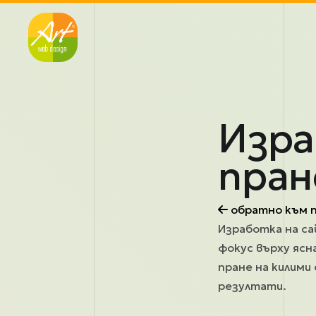
Премини към основното съдържание
Изра
пран
обратно към 
Изработка на са
фокус върху ясн
пране на килими
резултати.