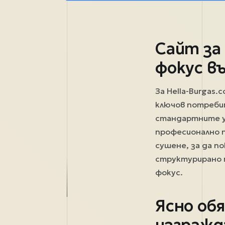
Сайт за
фокус в
За Hella-Burgas
ключов потребит
стандартните у
професионално 
сушене, за да п
структурирано 
фокус.
Ясно об
изгражд