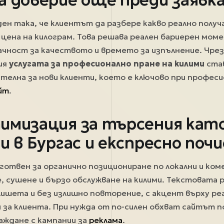
ен така, че клиентът да разбере какво реално получа
а цена на килограм. Това решава реален бариерен мом
рачност за качеството и времето за изпълнение. Чрез
ия
услугата за професионално пране на килими
став
ителна за нови клиенти, което е ключово при профес
йт
.
имизация за търсения кат
и в Бургас и експресно поч
отвен за органично позициониране по локални и ком
е, сушене и бързо обслужване на килими. Текстовата 
лишета и без излишно повторение, с акцент върху ре
 за клиента. При нужда от по-силен обхват сайтът п
аждане с кампании за
реклама
.