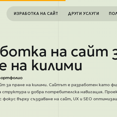
Main navigation
ИЗРАБОТКА НА САЙТ
ДРУГИ УСЛУГИ
ПО
ботка на сайт 
е на килими
портфолио
йт за пране на килими. Сайтът е разработен като фи
а структура и добра потребителска навигация. Проек
 с фокус върху създаване на сайт, UX и SEO оптимизац