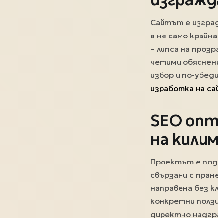
Сайтът е изград
а не само крайн
– липса на проз
четими обяснен
избор и по-убед
изработка на са
SEO опт
на килим
Проектът е подг
свързани с пран
направена без к
конкретни ползи
директно надгр