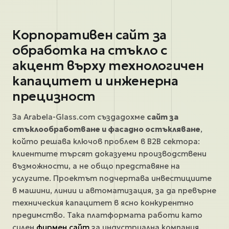
Корпоративен сайт за
обработка на стъкло с
акцент върху технологичен
капацитет и инженерна
прецизност
За Arabela-Glass.com създадохме
сайт за
стъклообработване и фасадно остъкляване
,
който решава ключов проблем в B2B сектора:
клиентите търсят доказуеми производствени
възможности, а не общо представяне на
услугите. Проектът подчертава инвестициите
в машини, линии и автоматизация, за да превърне
техническия капацитет в ясно конкурентно
предимство. Така платформата работи като
силен
фирмен сайт
за индустриална компания.