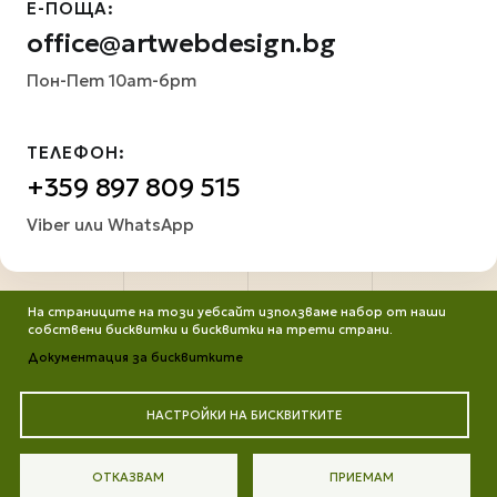
Е-ПОЩА:
office@artwebdesign.bg
Пон-Пет 10am-6pm
ТЕЛЕФОН:
+359 897 809 515
Viber или WhatsApp
На страниците на този уебсайт използваме набор от наши
собствени бисквитки и бисквитки на трети страни.
Документация за бисквитките
НАСТРОЙКИ НА БИСКВИТКИТЕ
Всички права запазени. Работим от ©2013 до днес
Портфолио
Защита на личните данни
Цени
ОТКАЗВАМ
ПРИЕМАМ
Контакти