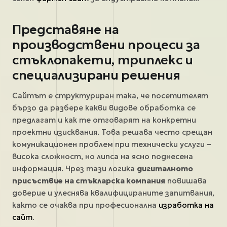
Представяне на
производствени процеси за
стъклопакети, триплекс и
специализирани решения
Сайтът е структуриран така, че посетителят
бързо да разбере какви видове обработка се
предлагат и как те отговарят на конкретни
проектни изисквания. Това решава често срещан
комуникационен проблем при технически услуги –
висока сложност, но липса на ясно поднесена
информация. Чрез тази логика
дигиталното
присъствие на стъкларска компания
повишава
доверие и улеснява квалифицираните запитвания,
както се очаква при професионална
изработка на
сайт
.