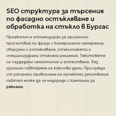
SEO структура за търсения
по фасадно остъкляване и
обработка на стъкло в Бургас
Проектът е оптимизиран за органично
присъствие по фрази с комерсиално намерение,
свързани с остъкляване, стъклопакети и
специализирани стъклени решения. Текстовете
са създадени семантично и естествено, без
излишно повтаряне на ключови думи. При нужда
от ускорено привличане на проектни запитвания
сайтът може да се надгради с кампании за
реклама
.