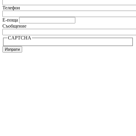
Телефон
Е-поща
Съобщение
CAPTCHA