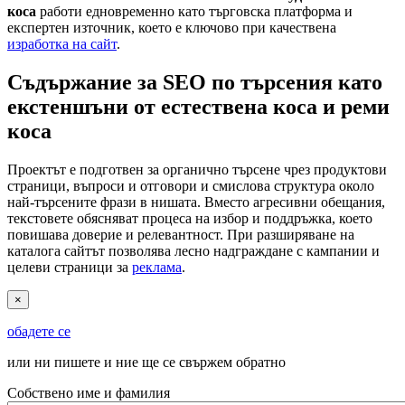
коса
работи едновременно като търговска платформа и
експертен източник, което е ключово при качествена
изработка на сайт
.
Съдържание за SEO по търсения като
екстеншъни от естествена коса и реми
коса
Проектът е подготвен за органично търсене чрез продуктови
страници, въпроси и отговори и смислова структура около
най-търсените фрази в нишата. Вместо агресивни обещания,
текстовете обясняват процеса на избор и поддръжка, което
повишава доверие и релевантност. При разширяване на
каталога сайтът позволява лесно надграждане с кампании и
целеви страници за
реклама
.
×
обадете се
или ни пишете и ние ще се свържем обратно
Собствено име и фамилия