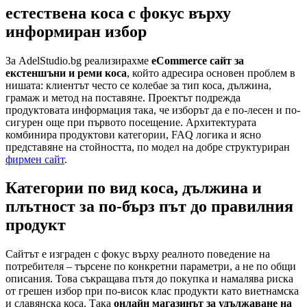
естествена коса с фокус върху
информиран избор
За AdelStudio.bg реализирахме
eCommerce сайт за
екстеншъни и реми коса
, който адресира основен проблем в
нишата: клиентът често се колебае за тип коса, дължина,
грамаж и метод на поставяне. Проектът подрежда
продуктовата информация така, че изборът да е по-лесен и по-
сигурен още при първото посещение. Архитектурата
комбинира продуктови категории, FAQ логика и ясно
представяне на стойността, по модел на добре структуриран
фирмен сайт
.
Категории по вид коса, дължина и
плътност за по-бърз път до правилния
продукт
Сайтът е изграден с фокус върху реалното поведение на
потребителя – търсене по конкретни параметри, а не по общи
описания. Това съкращава пътя до покупка и намалява риска
от грешен избор при по-висок клас продукти като виетнамска
и славянска коса. Така
онлайн магазинът за удължаване на