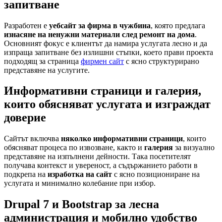
запитване
Разработен е
уебсайт за фирма в чужбина
, която предлага
изнасяне на ненужни материали след ремонт на дома
.
Основният фокус е клиентът да намира услугата лесно и да
изпраща запитване без излишни стъпки, което прави проекта
подходящ за страница
фирмен сайт
с ясно структурирано
представяне на услугите.
Информативни страници и галерия,
които обясняват услугата и изграждат
доверие
Сайтът включва
няколко информативни страници
, които
обясняват процеса по извозване, както и
галерия
за визуално
представяне на изпълнени дейности. Така посетителят
получава контекст и увереност, а съдържанието работи в
подкрепа на
изработка на сайт
с ясно позициониране на
услугата и минимално колебание при избор.
Drupal 7 и Bootstrap за лесна
администрация и мобилно удобство