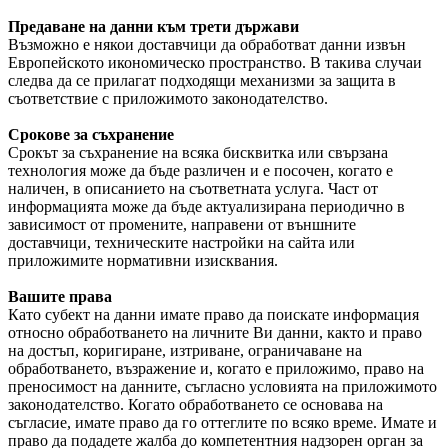
Предаване на данни към трети държави
Възможно е някои доставчици да обработват данни извън
Европейското икономическо пространство. В такива случаи
следва да се прилагат подходящи механизми за защита в
съответствие с приложимото законодателство.
Срокове за съхранение
Срокът за съхранение на всяка бисквитка или свързана
технология може да бъде различен и е посочен, когато е
наличен, в описанието на съответната услуга. Част от
информацията може да бъде актуализирана периодично в
зависимост от промените, направени от външните
доставчици, техническите настройки на сайта или
приложимите нормативни изисквания.
Вашите права
Като субект на данни имате право да поискате информация
относно обработването на личните Ви данни, както и право
на достъп, коригиране, изтриване, ограничаване на
обработването, възражение и, когато е приложимо, право на
преносимост на данните, съгласно условията на приложимото
законодателство. Когато обработването се основава на
съгласие, имате право да го оттеглите по всяко време. Имате и
право да подадете жалба до компетентния надзорен орган за