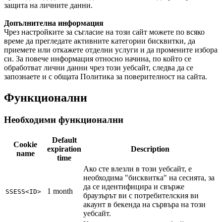
защита на личните данни.
Допълнителна информация
Чрез настройките за съгласие на този сайт можете по всяко
време да прегледате активните категории бисквитки, да
приемете или откажете отделни услуги и да промените избора
си. За повече информация относно начина, по който се
обработват лични данни чрез този уебсайт, следва да се
запознаете и с общата Политика за поверителност на сайта.
Функционални
Необходими функционални
Default
Cookie
expiration
Description
name
time
Ако сте влезли в този уебсайт, е
необходима "бисквитка" на сесията, за
да се идентифицира и свърже
1 month
SSESS<ID>
браузърът ви с потребителския ви
акаунт в бекенда на сървъра на този
уебсайт.