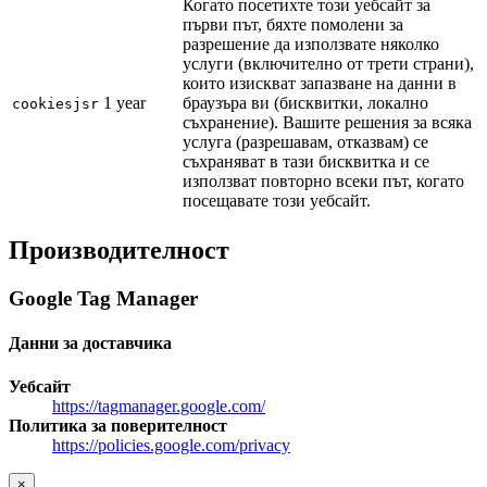
Когато посетихте този уебсайт за
първи път, бяхте помолени за
разрешение да използвате няколко
услуги (включително от трети страни),
които изискват запазване на данни в
1 year
браузъра ви (бисквитки, локално
cookiesjsr
съхранение). Вашите решения за всяка
услуга (разрешавам, отказвам) се
съхраняват в тази бисквитка и се
използват повторно всеки път, когато
посещавате този уебсайт.
Производителност
Google Tag Manager
Данни за доставчика
Уебсайт
https://tagmanager.google.com/
Политика за поверителност
https://policies.google.com/privacy
×