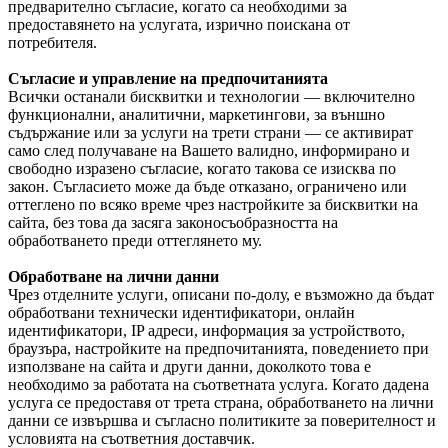
предварително съгласие, когато са необходими за
предоставянето на услугата, изрично поискана от
потребителя.
Съгласие и управление на предпочитанията
Всички останали бисквитки и технологии — включително
функционални, аналитични, маркетингови, за външно
съдържание или за услуги на трети страни — се активират
само след получаване на Вашето валидно, информирано и
свободно изразено съгласие, когато такова се изисква по
закон. Съгласието може да бъде отказано, ограничено или
оттеглено по всяко време чрез настройките за бисквитки на
сайта, без това да засяга законосъобразността на
обработването преди оттеглянето му.
Обработване на лични данни
Чрез отделните услуги, описани по-долу, е възможно да бъдат
обработвани технически идентификатори, онлайн
идентификатори, IP адреси, информация за устройството,
браузъра, настройките на предпочитанията, поведението при
използване на сайта и други данни, доколкото това е
необходимо за работата на съответната услуга. Когато дадена
услуга се предоставя от трета страна, обработването на лични
данни се извършва и съгласно политиките за поверителност и
условията на съответния доставчик.